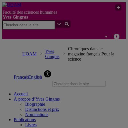
Faculté des sciences humaines
Yves Gingras
Chroniques dans le
Yves
UQAM
magazine français Pour la
Gingras
science
Yves Gingras
Français
English
Accueil
À propos d’Yves Gingras
Biographie
Distinctions et prix
Nominations
Publications
Livres