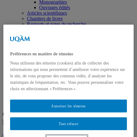
Monographies
Ouvrages édités
Articles scientifiques
Chapitres de livres
Rapports et notes de recherche
Médias
Presse écrite
Toute la presse écrite
Chroniques dans L’actualité
Chroniques dans le magazine français Pour la
Préférences en matière de témoins
science
Radio
Nous utilisons des témoins (cookies) afin de collecter des
Chroniques aux Années lumière
informations qui nous permettent d’améliorer votre expérience sur
Autres
le site, de vous proposer des contenus vidéo, d’analyser les
Télévision
statistiques de fréquentation, etc. Vous pouvez personnaliser votre
Activités
choix en sélectionnant « Préférences ».
Cours
Supervision
Conférences
Autoriser les témoins
Chroniques dans le magazine français
Pour la science
Tout refuser
Le retour de Lyssenko : quand l’histoire est mise