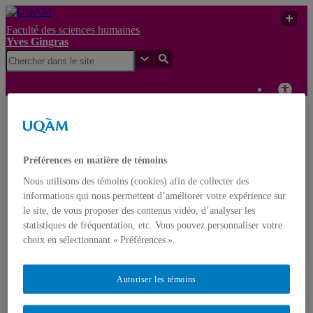
Faculté des sciences humaines
Yves Gingras
Les guerres froides
Yves
UQAM
refroidissent aussi les
Gingras
échanges scientifiques.
Préférences en matière de témoins
Yves Gingras
Nous utilisons des témoins (cookies) afin de collecter des
Français
English
informations qui nous permettent d’améliorer votre expérience sur
le site, de vous proposer des contenus vidéo, d’analyser les
statistiques de fréquentation, etc. Vous pouvez personnaliser votre
Accueil
choix en sélectionnant « Préférences ».
À propos d’Yves Gingras
Biographie
Distinctions et prix
Nominations
Autoriser les témoins
Publications
Livres