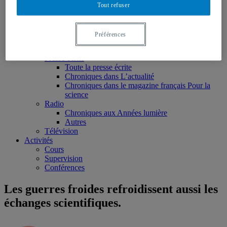
Monographies
Tout refuser
Ouvrages édités
Articles scientifiques
Chapitres de livres
Préférences
Rapports et notes de recherche
Médias
Presse écrite
Toute la presse écrite
Chroniques dans L’actualité
Chroniques dans le magazine français Pour la
science
Radio
Chroniques aux Années lumière
Autres
Télévision
Activités
Cours
Supervision
Conférences
Les guerres froides refroidissent aussi les
échanges scientifiques.