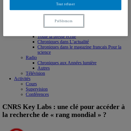
Tout refuser
Ouvrages édités
Articles scientifiques
Chapitres de livres
Rapports et notes de recherche
Préférences
Médias
Presse écrite
Toute la presse écrite
Chroniques dans L’actualité
Chroniques dans le magazine français Pour la
science
Radio
Chroniques aux Années lumière
Autres
Télévision
Activités
Cours
Supervision
Conférences
CNRS Key Labs : une clé pour accéder à
la recherche de « rang mondial » ?