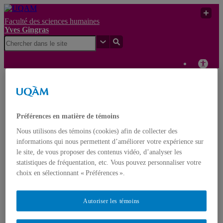
Faculté des sciences humaines
Yves Gingras
CNRS Key Labs : une
Yves
clé pour accéder à la
UQAM
Gingras
recherche de « rang
mondial » ?
Préférences en matière de témoins
Nous utilisons des témoins (cookies) afin de collecter des
Yves Gingras
informations qui nous permettent d’améliorer votre expérience sur
Français
le site, de vous proposer des contenus vidéo, d’analyser les
Accueil
statistiques de fréquentation, etc. Vous pouvez personnaliser votre
À propos d’Yves Gingras
choix en sélectionnant « Préférences ».
Biographie
Distinctions et prix
Nominations
Autoriser les témoins
Publications
Livres
Monographies