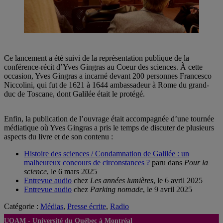
Ce lancement a été suivi de la représentation publique de la
conférence-récit d’Yves Gingras au Coeur des sciences. À cette
occasion, Yves Gingras a incarné devant 200 personnes Francesco
Niccolini, qui fut de 1621 à 1644 ambassadeur à Rome du grand-
duc de Toscane, dont Galilée était le protégé.
Enfin, la publication de l’ouvrage était accompagnée d’une tournée
médiatique où Yves Gingras a pris le temps de discuter de plusieurs
aspects du livre et de son contenu :
Histoire des sciences / Condamnation de Galilée : un
malheureux concours de circonstances ?
paru dans
Pour la
science
, le 6 mars 2025
Entrevue audio
chez
Les années lumières
, le 6 avril 2025
Entrevue audio
chez
Parking nomade
, le 9 avril 2025
Catégorie :
Médias
,
Presse écrite
,
Radio
UQAM -
Université du Québec à Montréal