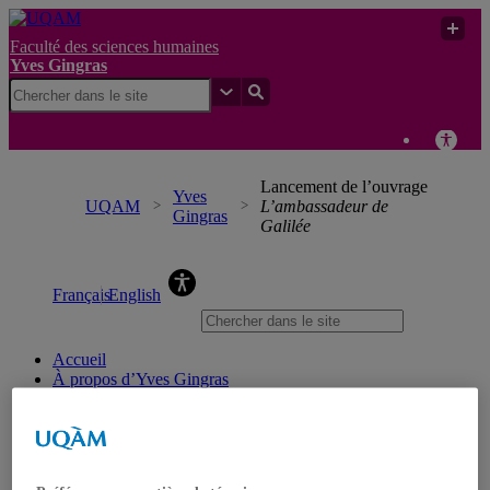
Faculté des sciences humaines
Yves Gingras
Lancement de l’ouvrage
Yves
UQAM
L’ambassadeur de
Gingras
Galilée
Yves Gingras
Français
English
Accueil
À propos d’Yves Gingras
Biographie
Distinctions et prix
Nominations
Publications
Livres