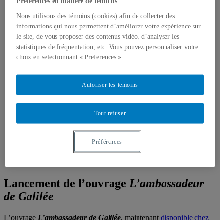
Préférences en matière de témoins
Monographies
Ouvrages édités
Nous utilisons des témoins (cookies) afin de collecter des
Articles scientifiques
informations qui nous permettent d’améliorer votre expérience sur
Chapitres de livres
le site, de vous proposer des contenus vidéo, d’analyser les
Rapports et notes de recherche
statistiques de fréquentation, etc. Vous pouvez personnaliser votre
Médias
Presse écrite
choix en sélectionnant « Préférences ».
Toute la presse écrite
Chroniques dans L’actualité
Chroniques dans le magazine français Pour la
Autoriser les témoins
science
Radio
Chroniques aux Années lumière
Tout refuser
Autres
Télévision
Activités
Préférences
Cours
Supervision
Conférences
Lancement de l’ouvrage
L’ambassadeur
de Galilée
L’ouvrage
L’ambassadeur de Galilée
, maintenant
disponible chez