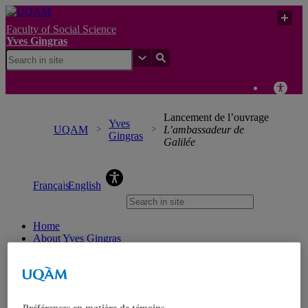
Faculty of Social Science
Yves Gingras
Lancement de l’ouvrage
Yves
UQAM
L’ambassadeur de
Gingras
Galilée
Yves Gingras
Français
English
Home
About Yves Gingras
Biography
Awards
Nominations
Publications
Books
Préférences en matière de témoins