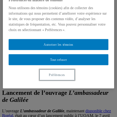
Edited volumes
Monographs
Nous utilisons des témoins (cookies) afin de collecter des
Peer reviewed articles
informations qui nous permettent d’améliorer votre expérience sur
Book chapters
le site, de vous proposer des contenus vidéo, d’analyser les
Reports and research notes
statistiques de fréquentation, etc. Vous pouvez personnaliser votre
Media
Press
choix en sélectionnant « Préférences ».
All written press
Columns in L’actualité
Columns in Pour la science
Autoriser les témoins
Radio
Années lumière interventions
Others
Tout refuser
Television
Activities
Courses (in French)
Préférences
Supervision
Lectures
Lancement de l’ouvrage
L’ambassadeur
de Galilée
L’ouvrage
L’ambassadeur de Galilée
, maintenant
disponible chez
Boréal,
était au cœur d’un lancement public à l’UQAM, le 7 avril