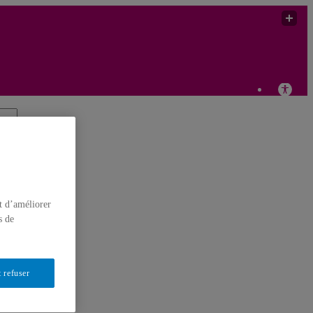
t d’améliorer
s de
 refuser