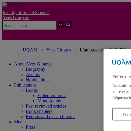
Faculty of Social Science
Yves Gingras
UQAM
Yves Gingras
L’ambassadeur de Galilée
About Yves Gingras
Biography
Awards
Préférence
Nominations
Publications
Nous utilis
Books
votre expér
Edited volumes
fréquentati
Monographs
Peer reviewed articles
Book chapters
Préf
Reports and research notes
Media
Press