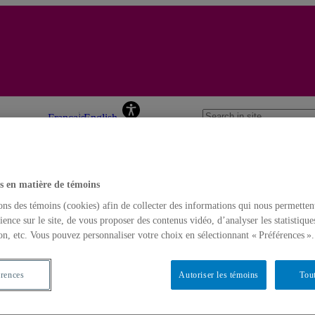
Yves Gingras
Français
English
Home
s en matière de témoins
ons des témoins (cookies) afin de collecter des informations qui nous permetten
ience sur le site, de vous proposer des contenus vidéo, d’analyser les statistique
on, etc. Vous pouvez personnaliser votre choix en sélectionnant « Préférences ».
érences
Autoriser les témoins
Tout