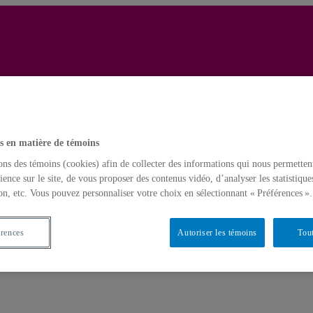
Yves Gingras
Français
English
Accueil
s en matière de témoins
ons des témoins (cookies) afin de collecter des informations qui nous permetten
ience sur le site, de vous proposer des contenus vidéo, d’analyser les statistique
on, etc. Vous pouvez personnaliser votre choix en sélectionnant « Préférences ».
érences
Autoriser les témoins
Tout