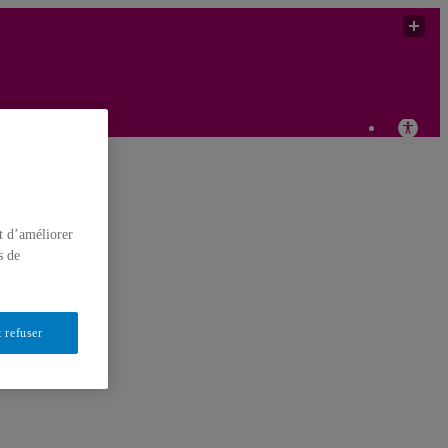
t d’améliorer
s de
 refuser