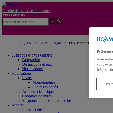
Faculté des sciences humaines
Yves Gingras
UQAM
Yves Gingras
Prix Jacques-Rousseau
Préférence
À propos d’Yves Gingras
Nous utilis
Biographie
Distinctions et prix
votre expér
Nominations
fréquentati
Publications
Livres
Monographies
Préf
Ouvrages édités
Articles scientifiques
Chapitres de livres
Rapports et notes de recherche
Médias
Presse écrite