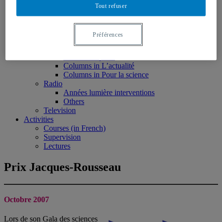
Monographs
Tout refuser
Peer reviewed articles
Book chapters
Reports and research notes
Préférences
Media
Press
All written press
Columns in L’actualité
Columns in Pour la science
Radio
Années lumière interventions
Others
Television
Activities
Courses (in French)
Supervision
Lectures
Prix Jacques-Rousseau
Octobre 2007
Lors de son Gala des sciences