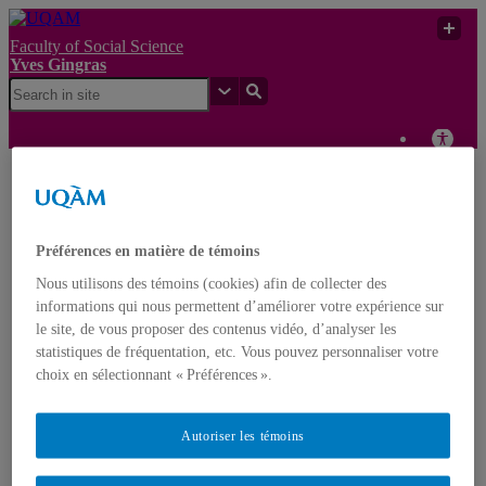
Faculty of Social Science
Yves Gingras
Yves
Prix Jacques-
UQAM
Gingras
Rousseau
Yves Gingras
Préférences en matière de témoins
Français
English
Nous utilisons des témoins (cookies) afin de collecter des
informations qui nous permettent d’améliorer votre expérience sur
le site, de vous proposer des contenus vidéo, d’analyser les
Home
statistiques de fréquentation, etc. Vous pouvez personnaliser votre
About Yves Gingras
choix en sélectionnant « Préférences ».
Biography
Awards
Nominations
Publications
Autoriser les témoins
Books
Edited volumes