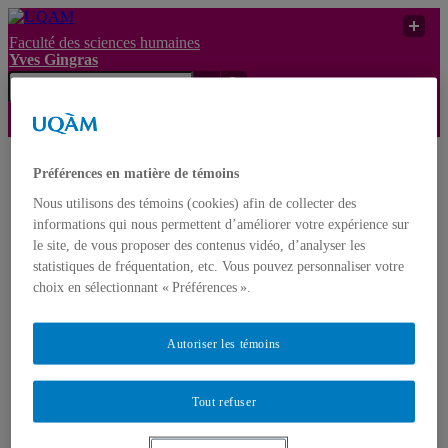
Faculté des sciences humaines
Yves Gingras
Yves
UQAM
Yves Gingras
Recherche
Préférences en matière de témoins
Nous utilisons des témoins (cookies) afin de collecter des
Gingras
informations qui nous permettent d’améliorer votre expérience sur
Français
le site, de vous proposer des contenus vidéo, d’analyser les
Accueil
statistiques de fréquentation, etc. Vous pouvez personnaliser votre
À propos d’Yves Gingras
choix en sélectionnant « Préférences ».
Biographie
Distinctions et prix
Nominations
Autoriser les témoins
Publications
Livres
Monographies
Tout refuser
Ouvrages édités
Articles scientifiques
Chapitres de livres