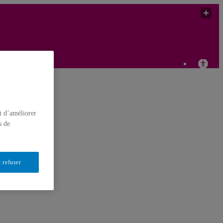
t d’améliorer
s de
 refuser