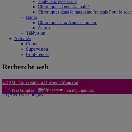
Toute la presse écrite
Chroniques dans L’actualité
Chroniques dans le magazine français Pour la scie
Radio
Chroniques aux Années lumière
Autres
Télévision
Activités
Cours
Supervision
Conférences
Recherche web
UQAM -
Université du Québec à Montréal
Yves Gingras
cirst@uqam.ca
UQAM
Yves Gingras