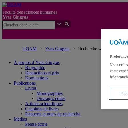
Faculté des sciences humaines
Yves Gingras
UQAM
Yves Gingras
Recherche web
Préférence
À propos d’Yves Gingras
Nous utilis
Biographie
votre expér
Distinctions et prix
fréquentati
Nominations
Publications
Livres
Monographies
Préf
Ouvrages édités
Articles scientifiques
Chapitres de livres
Rapports et notes de recherche
Médias
Presse écrite