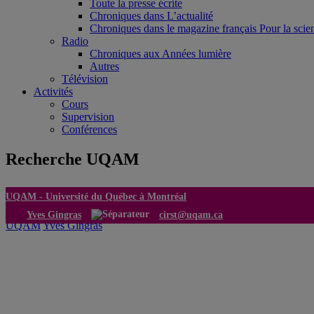
Toute la presse écrite
Chroniques dans L’actualité
Chroniques dans le magazine français Pour la scie
Radio
Chroniques aux Années lumière
Autres
Télévision
Activités
Cours
Supervision
Conférences
Recherche UQAM
UQAM -
Université du Québec à Montréal
Yves Gingras
cirst@uqam.ca
UQAM
Yves Gingras