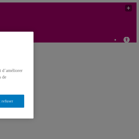
t d’améliorer
s de
 refuser