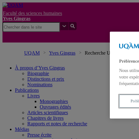
Faculté des sciences humaines
Yves Gingras
UQAM
Yves Gingras
Recherche UQAM
Préférence
À propos d’Yves Gingras
Nous utilis
Biographie
votre expér
Distinctions et prix
fréquentati
Nominations
Publications
Livres
Monographies
Préf
Ouvrages édités
Articles scientifiques
Chapitres de livres
Rapports et notes de recherche
Médias
Presse écrite