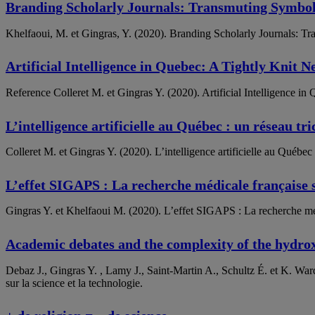
Branding Scholarly Journals: Transmuting Symbol
Khelfaoui, M. et Gingras, Y. (2020). Branding Scholarly Journals: Tra
Artificial Intelligence in Quebec: A Tightly Knit 
Reference Colleret M. et Gingras Y. (2020). Artificial Intelligence in
L’intelligence artificielle au Québec : un réseau tr
Colleret M. et Gingras Y. (2020). L’intelligence artificielle au Québec 
L’effet SIGAPS : La recherche médicale française 
Gingras Y. et Khelfaoui M. (2020). L’effet SIGAPS : La recherche médic
Academic debates and the complexity of the hydro
Debaz J., Gingras Y. , Lamy J., Saint-Martin A., Schultz É. et K. War
sur la science et la technologie.