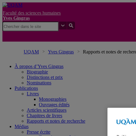
Faculté des sciences humaines
Yves Gingras
UQAM
Yves Gingras
Rapports et notes de recher
À propos d’Yves Gingras
Biographie
Distinctions et prix
Nominations
Publications
Livres
Monographies
Ouvrages édités
Articles scientifiques
Chapitres de livres
Rapports et notes de recherche
Médias
Presse écrite