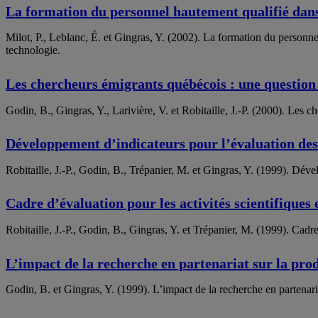
La formation du personnel hautement qualifié dans
Milot, P., Leblanc, É. et Gingras, Y. (2002). La formation du personne
technologie.
Les chercheurs émigrants québécois : une question 
Godin, B., Gingras, Y., Larivière, V. et Robitaille, J.-P. (2000). Les 
Développement d’indicateurs pour l’évaluation des
Robitaille, J.-P., Godin, B., Trépanier, M. et Gingras, Y. (1999). Dé
Cadre d’évaluation pour les activités scientifiques
Robitaille, J.-P., Godin, B., Gingras, Y. et Trépanier, M. (1999). Cad
L’impact de la recherche en partenariat sur la prod
Godin, B. et Gingras, Y. (1999). L’impact de la recherche en partenari