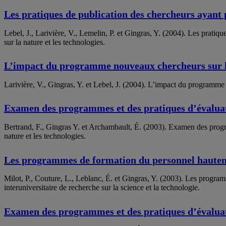
Les pratiques de publication des chercheurs aya
Lebel, J., Larivière, V., Lemelin, P. et Gingras, Y. (2004). Les pr
sur la nature et les technologies.
L’impact du programme nouveaux chercheurs sur l
Larivière, V., Gingras, Y. et Lebel, J. (2004). L’impact du programme 
Examen des programmes et des pratiques d’évaluati
Bertrand, F., Gingras Y. et Archambault, É. (2003). Examen des progra
nature et les technologies.
Les programmes de formation du personnel hauteme
Milot, P., Couture, L., Leblanc, É. et Gingras, Y. (2003). Les progr
interuniversitaire de recherche sur la science et la technologie.
Examen des programmes et des pratiques d’évaluati