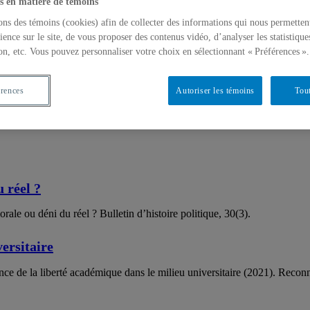
s en matière de témoins
ons des témoins (cookies) afin de collecter des informations qui nous permetten
nce
ience sur le site, de vous proposer des contenus vidéo, d’analyser les statistique
on, etc. Vous pouvez personnaliser votre choix en sélectionnant « Préférences ».
érences
Autoriser les témoins
Tout
 réel ?
rale ou déni du réel ? Bulletin d’histoire politique, 30(3).
ersitaire
e de la liberté académique dans le milieu universitaire (2021). Reconnaî