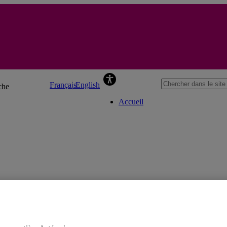
Yves Gingras
Français
English
che
Accueil