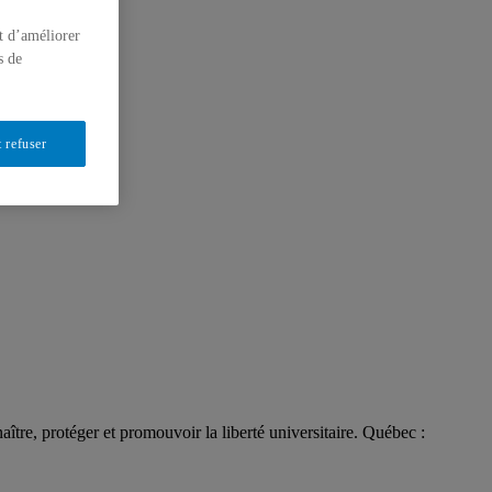
t d’améliorer
s de
 refuser
tre, protéger et promouvoir la liberté universitaire. Québec :