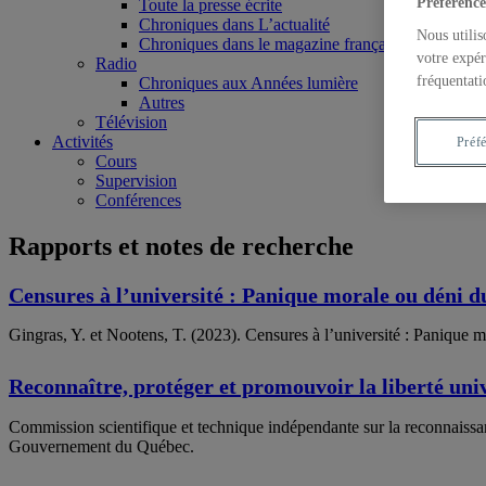
Préférence
Toute la presse écrite
Chroniques dans L’actualité
Nous utilis
Chroniques dans le magazine français Pour la scie
votre expér
Radio
fréquentati
Chroniques aux Années lumière
Autres
Télévision
Activités
Préf
Cours
Supervision
Conférences
Rapports et notes de recherche
Censures à l’université : Panique morale ou déni du
Gingras, Y. et Nootens, T. (2023). Censures à l’université : Panique mo
Reconnaître, protéger et promouvoir la liberté univ
Commission scientifique et technique indépendante sur la reconnaissanc
Gouvernement du Québec.