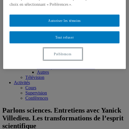
choix en sélectionnant « Préférences ».
Monographies
Ouvrages édités
Articles scientifiques
Chapitres de livres
Autoriser les témoins
Rapports et notes de recherche
Médias
Presse écrite
Tout refuser
Toute la presse écrite
Chroniques dans L’actualité
Chroniques dans le magazine français Pour la
Préférences
science
Radio
Chroniques aux Années lumière
Autres
Télévision
Activités
Cours
Supervision
Conférences
Parlons sciences. Entretiens avec Yanick
Villedieu. Les transformations de l’esprit
scientifique