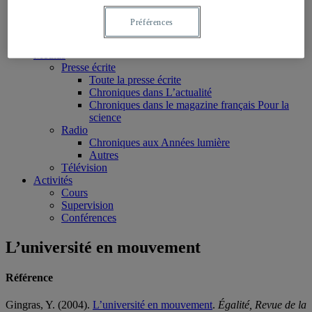
Ouvrages édités
Articles scientifiques
Préférences
Chapitres de livres
Rapports et notes de recherche
Médias
Presse écrite
Toute la presse écrite
Chroniques dans L’actualité
Chroniques dans le magazine français Pour la
science
Radio
Chroniques aux Années lumière
Autres
Télévision
Activités
Cours
Supervision
Conférences
L’université en mouvement
Référence
Gingras, Y. (2004).
L’université en mouvement
.
Égalité, Revue de la