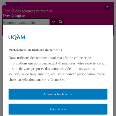
Faculté des sciences humaines
Yves Gingras
Yves
L’université en
UQAM
Gingras
mouvement
Préférences en matière de témoins
Nous utilisons des témoins (cookies) afin de collecter des
Yves Gingras
informations qui nous permettent d’améliorer votre expérience sur
Français
English
le site, de vous proposer des contenus vidéo, d’analyser les
statistiques de fréquentation, etc. Vous pouvez personnaliser votre
choix en sélectionnant « Préférences ».
Accueil
À propos d’Yves Gingras
Biographie
Distinctions et prix
Autoriser les témoins
Nominations
Publications
Livres
Tout refuser
Monographies