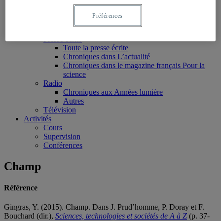
Articles scientifiques
Chapitres de livres
Préférences
Rapports et notes de recherche
Médias
Presse écrite
Toute la presse écrite
Chroniques dans L’actualité
Chroniques dans le magazine français Pour la
science
Radio
Chroniques aux Années lumière
Autres
Télévision
Activités
Cours
Supervision
Conférences
Champ
Référence
Gingras, Y. (2015). Champ. Dans J. Prud’homme, P. Doray et F.
Bouchard (dir.),
Sciences, technologies et sociétés de A à Z
(p. 37-