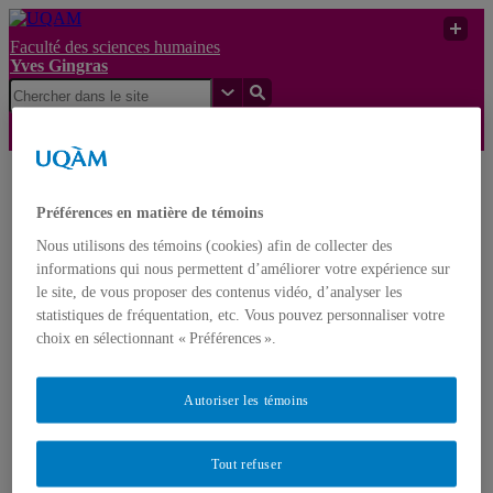
Faculté des sciences humaines
Yves Gingras
Yves
UQAM
Yves Gingras
Champ
Préférences en matière de témoins
Gingras
Nous utilisons des témoins (cookies) afin de collecter des
Français
English
informations qui nous permettent d’améliorer votre expérience sur
le site, de vous proposer des contenus vidéo, d’analyser les
statistiques de fréquentation, etc. Vous pouvez personnaliser votre
Accueil
choix en sélectionnant « Préférences ».
À propos d’Yves Gingras
Biographie
Distinctions et prix
Nominations
Autoriser les témoins
Publications
Livres
Monographies
Tout refuser
Ouvrages édités