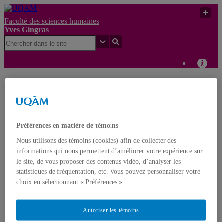
Faculté des sciences humaines
Yves Gingras
Un comité d’experts sur
Yves
la liberté universitaire
UQAM
Gingras
présidé par Alexandre
Cloutier
Préférences en matière de témoins
Yves Gingras
Nous utilisons des témoins (cookies) afin de collecter des
Français
English
informations qui nous permettent d’améliorer votre expérience sur
le site, de vous proposer des contenus vidéo, d’analyser les
Accueil
statistiques de fréquentation, etc. Vous pouvez personnaliser votre
À propos d’Yves Gingras
choix en sélectionnant « Préférences ».
Biographie
Distinctions et prix
Nominations
Autoriser les témoins
Publications