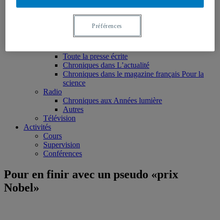
Ouvrages édités
Articles scientifiques
Chapitres de livres
Préférences
Rapports et notes de recherche
Médias
Presse écrite
Toute la presse écrite
Chroniques dans L’actualité
Chroniques dans le magazine français Pour la
science
Radio
Chroniques aux Années lumière
Autres
Télévision
Activités
Cours
Supervision
Conférences
Pour en finir avec un pseudo «prix
Nobel»