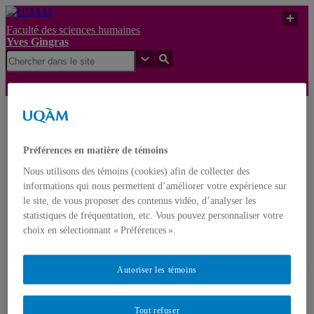
Faculté des sciences humaines
Yves Gingras
Yves
Pour en finir avec un
UQAM
Gingras
pseudo «prix Nobel»
Préférences en matière de témoins
Yves Gingras
Nous utilisons des témoins (cookies) afin de collecter des
Français
English
informations qui nous permettent d’améliorer votre expérience sur
le site, de vous proposer des contenus vidéo, d’analyser les
statistiques de fréquentation, etc. Vous pouvez personnaliser votre
Accueil
À propos d’Yves Gingras
choix en sélectionnant « Préférences ».
Biographie
Distinctions et prix
Nominations
Autoriser les témoins
Publications
Livres
Monographies
Tout refuser