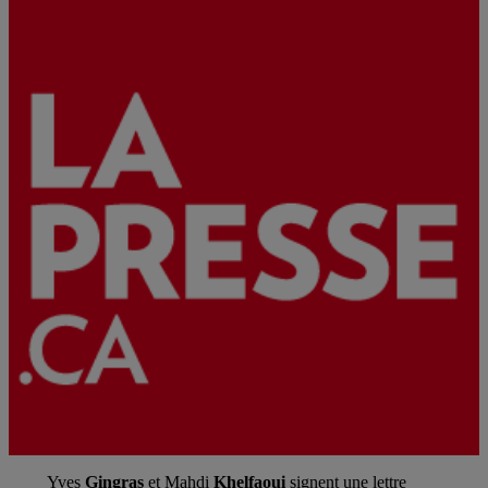
Yves
Gingras
et Mahdi
Khelfaoui
signent une lettre