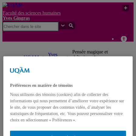
Faculté des sciences humaines
Yves Gingras
Pensée magique et
Yves
UQAM
rhétorique de
Gingras
l’innovation
Yves Gingras
Français
English
Préférences en matière de témoins
Nous utilisons des témoins (cookies) afin de collecter des
Accueil
informations qui nous permettent d’améliorer votre expérience sur
À propos d’Yves Gingras
le site, de vous proposer des contenus vidéo, d’analyser les
Biographie
statistiques de fréquentation, etc. Vous pouvez personnaliser votre
Distinctions et prix
choix en sélectionnant « Préférences ».
Nominations
Publications
Livres