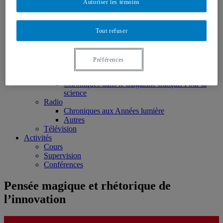
Autoriser les témoins
Monographies
Ouvrages édités
Articles scientifiques
Chapitres de livres
Tout refuser
Rapports et notes de recherche
Médias
Presse écrite
Préférences
Toute la presse écrite
Chroniques dans L’actualité
Chroniques dans le magazine français Pour la
science
Radio
Chroniques aux Années lumière
Autres
Télévision
Activités
Cours
Supervision
Conférences
Pensée magique et rhétorique de
l’innovation