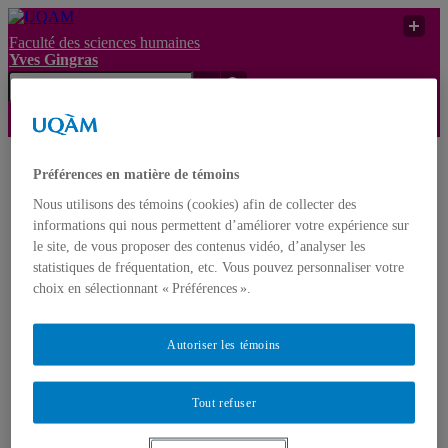
Faculté des sciences humaines
Yves Gingras
Yves
UQAM
Yves Gingras
Médias
Préférences en matière de témoins
Nous utilisons des témoins (cookies) afin de collecter des
Gingras
informations qui nous permettent d’améliorer votre expérience sur
Français
English
le site, de vous proposer des contenus vidéo, d’analyser les
statistiques de fréquentation, etc. Vous pouvez personnaliser votre
choix en sélectionnant « Préférences ».
Accueil
À propos d’Yves Gingras
Biographie
Autoriser les témoins
Distinctions et prix
Nominations
Publications
Livres
Tout refuser
Monographies
Ouvrages édités