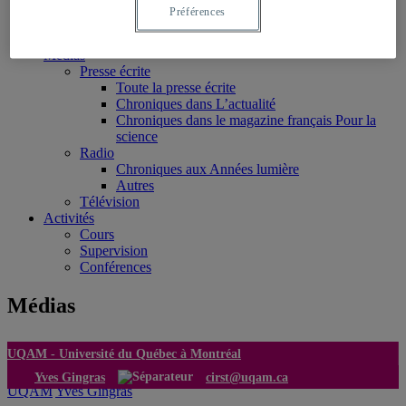
Articles scientifiques
Préférences
Chapitres de livres
Rapports et notes de recherche
Médias
Presse écrite
Toute la presse écrite
Chroniques dans L’actualité
Chroniques dans le magazine français Pour la
science
Radio
Chroniques aux Années lumière
Autres
Télévision
Activités
Cours
Supervision
Conférences
Médias
UQAM -
Université du Québec à Montréal
Yves Gingras
cirst@uqam.ca
UQAM
Yves Gingras