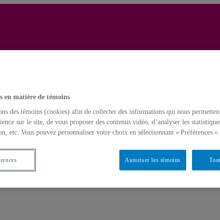
Yves Gingras
Français
English
cience
s en matière de témoins
Accueil
ons des témoins (cookies) afin de collecter des informations qui nous permetten
ience sur le site, de vous proposer des contenus vidéo, d’analyser les statistique
on, etc. Vous pouvez personnaliser votre choix en sélectionnant « Préférences ».
érences
Autoriser les témoins
Tout