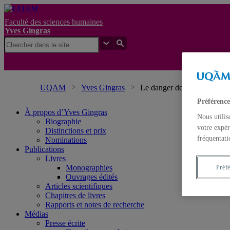
Faculté des sciences humaines
Yves Gingras
UQAM
Yves Gingras
Le danger de moraliser la s
Préférence
À propos d’Yves Gingras
Nous utilis
Biographie
votre expér
Distinctions et prix
fréquentati
Nominations
Publications
Livres
Monographies
Préf
Ouvrages édités
Articles scientifiques
Chapitres de livres
Rapports et notes de recherche
Médias
Presse écrite