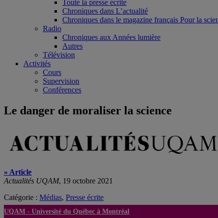
Toute la presse écrite
Chroniques dans L’actualité
Chroniques dans le magazine français Pour la scie
Radio
Chroniques aux Années lumière
Autres
Télévision
Activités
Cours
Supervision
Conférences
Le danger de moraliser la science
» Article
Actualités UQAM
, 19 octobre 2021
Catégorie :
Médias
,
Presse écrite
UQAM -
Université du Québec à Montréal