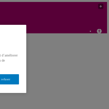
t d’améliorer
s de
 refuser