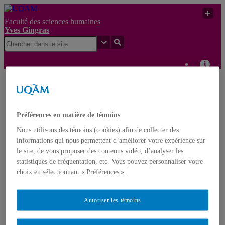
Faculté des sciences humaines
Yves Gingras
Yves
L’astrophysique au
UQAM
Gingras
service de la religion ?
Préférences en matière de témoins
Yves Gingras
Français
English
Nous utilisons des témoins (cookies) afin de collecter des
informations qui nous permettent d’améliorer votre expérience sur
le site, de vous proposer des contenus vidéo, d’analyser les
Accueil
statistiques de fréquentation, etc. Vous pouvez personnaliser votre
À propos d’Yves Gingras
choix en sélectionnant « Préférences ».
Biographie
Distinctions et prix
Nominations
Autoriser les témoins
Publications
Livres
Monographies