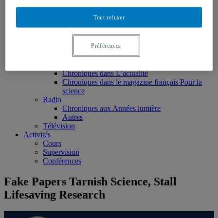
Monographies
Ouvrages édités
Tout refuser
Articles scientifiques
Chapitres de livres
Rapports et notes de recherche
Préférences
Médias
Presse écrite
Toute la presse écrite
Chroniques dans L’actualité
Chroniques dans le magazine français Pour la
science
Radio
Chroniques aux Années lumière
Autres
Télévision
Activités
Cours
Supervision
Conférences
Fake Papers Tarnish Science, Stall
Lifesaving Research