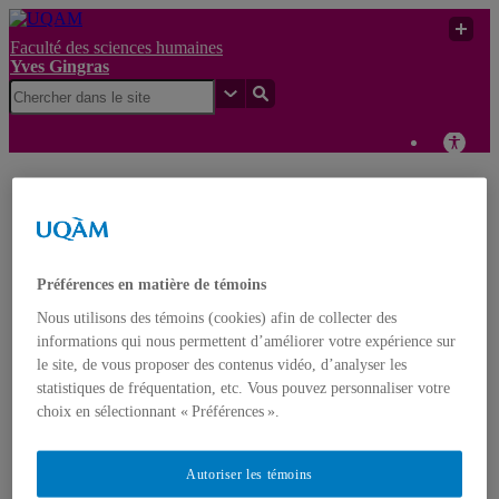
Faculté des sciences humaines
Yves Gingras
Fake Papers Tarnish
Yves
UQAM
Science, Stall Lifesaving
Gingras
Research
Yves Gingras
Préférences en matière de témoins
Français
English
Nous utilisons des témoins (cookies) afin de collecter des
informations qui nous permettent d’améliorer votre expérience sur
le site, de vous proposer des contenus vidéo, d’analyser les
Accueil
À propos d’Yves Gingras
statistiques de fréquentation, etc. Vous pouvez personnaliser votre
Biographie
choix en sélectionnant « Préférences ».
Distinctions et prix
Nominations
Publications
Autoriser les témoins
Livres