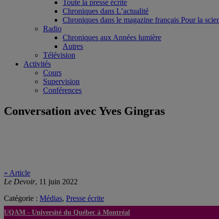
Toute la presse écrite
Chroniques dans L’actualité
Chroniques dans le magazine français Pour la scie
Radio
Chroniques aux Années lumière
Autres
Télévision
Activités
Cours
Supervision
Conférences
Conversation avec Yves Gingras
» Article
Le Devoir
, 11 juin 2022
Catégorie :
Médias
,
Presse écrite
UQAM -
Université du Québec à Montréal