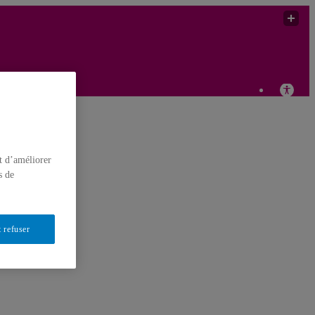
t d’améliorer
s de
 refuser