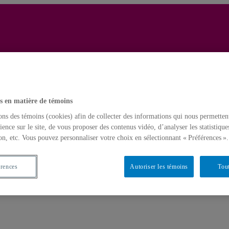
Yves Gingras
Français
English
ngras
s en matière de témoins
Accueil
ons des témoins (cookies) afin de collecter des informations qui nous permetten
ience sur le site, de vous proposer des contenus vidéo, d’analyser les statistique
on, etc. Vous pouvez personnaliser votre choix en sélectionnant « Préférences ».
érences
Autoriser les témoins
Tout