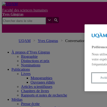
Faculté des sciences humaines
Yves Gingras
UQAM
Yves Gingras
Conversation avec Yves Gi
Préférence
À propos d’Yves Gingras
Nous utilis
Biographie
votre expér
Distinctions et prix
fréquentati
Nominations
Publications
Livres
Monographies
Préf
Ouvrages édités
Articles scientifiques
Chapitres de livres
Rapports et notes de recherche
Médias
Presse écrite