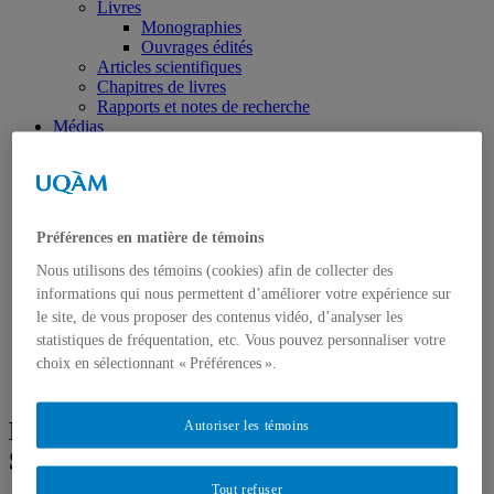
Livres
Monographies
Ouvrages édités
Articles scientifiques
Chapitres de livres
Rapports et notes de recherche
Médias
Presse écrite
Toute la presse écrite
Chroniques dans L’actualité
Chroniques dans le magazine français Pour la
science
Préférences en matière de témoins
Radio
Chroniques aux Années lumière
Nous utilisons des témoins (cookies) afin de collecter des
Autres
informations qui nous permettent d’améliorer votre expérience sur
Télévision
le site, de vous proposer des contenus vidéo, d’analyser les
Activités
statistiques de fréquentation, etc. Vous pouvez personnaliser votre
Cours
choix en sélectionnant « Préférences ».
Supervision
Conférences
HPS 1006 : Historical Introduction to the
Autoriser les témoins
Sociology of Scientific Knowledge
Tout refuser