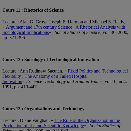
Cours 11 : Rhetorics of Science
Lecture : Alan G. Gross, Joseph E. Harmon and Michael S. Reidy,
«
Argument and 17th century Science : A Rhetorical Analysis with
Sociological Implications
« ,
Social Studies of Science
, vol. 30, 2000,
pp. 371-396.
Cours 12 : Sociology of Technological Innovation
Lecture : Ann Rudinow Saetnan, «
Rigid Politics and Technological
Flexibility : The Anatomy of a Failed Hospital
Innovation
« ,
Science, Technology and Human Values
, vol.16, no4,
1991, pp. 419-447.
Cours 13 : Organisations and Technology
Lecture : Diane Vaughan, «
The Role of the Organization in the
Production of Techno-Scientific Knowledge
« ,
Social Studies of
Science
, vol. 29, 1999, pp. 913-943.