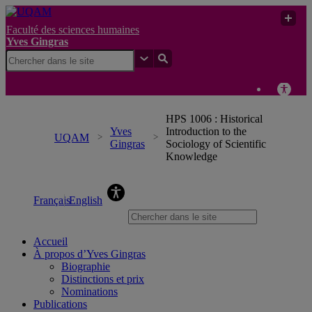
Faculté des sciences humaines
Yves Gingras
HPS 1006 : Historical
Yves
Introduction to the
UQAM
Gingras
Sociology of Scientific
Knowledge
Yves Gingras
Français
English
Accueil
À propos d’Yves Gingras
Biographie
Distinctions et prix
Nominations
Publications