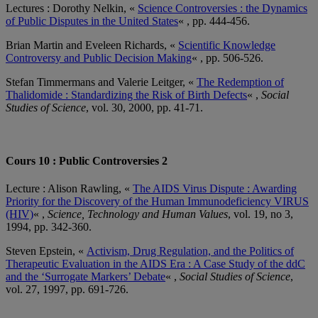
Lectures : Dorothy Nelkin, «
Science Controversies : the Dynamics
of Public Disputes in the United States
« , pp. 444-456.
Brian Martin and Eveleen Richards, «
Scientific Knowledge
Controversy and Public Decision Making
« , pp. 506-526.
Stefan Timmermans and Valerie Leitger, «
The Redemption of
Thalidomide : Standardizing the Risk of Birth Defects
« ,
Social
Studies of Science
, vol. 30, 2000, pp. 41-71.
Cours 10 : Public Controversies 2
Lecture : Alison Rawling, «
The AIDS Virus Dispute : Awarding
Priority for the Discovery of the Human Immunodeficiency VIRUS
(HIV)
« ,
Science, Technology and Human Values
, vol. 19, no 3,
1994, pp. 342-360.
Steven Epstein, «
Activism, Drug Regulation, and the Politics of
Therapeutic Evaluation in the AIDS Era : A Case Study of the ddC
and the ‘Surrogate Markers’ Debate
« ,
Social Studies of Science
,
vol. 27, 1997, pp. 691-726.