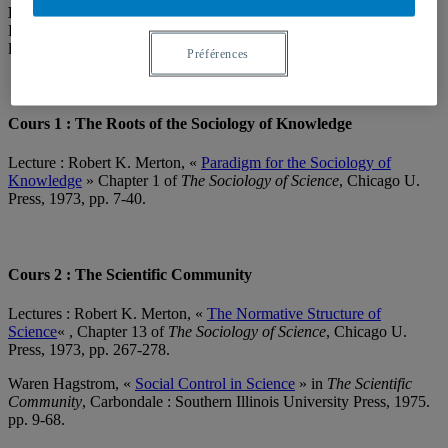
Description
: Cours donné par Yves Gingras à l’Institute for the
History and Philosophy of Science and Technology (IHPST) de
l’Université de Toronto
Préférences
Cours 1 : The Roots of the Sociology of Knowledge
Lecture : Robert K. Merton, «
Paradigm for the Sociology of
Knowledge
» Chapter 1 of
The Sociology of Science
, Chicago U.
Press, 1973, pp. 7-40.
Cours 2 : The Scientific Community
Lectures : Robert K. Merton, «
The Normative Structure of
Science
« , Chapter 13 of
The Sociology of Science
, Chicago U.
Press, 1973, pp. 267-278.
Waren Hagstrom, «
Social Control in Science
» in
The Scientific
Community
, Carbondale : Southern Illinois University Press, 1975.
pp. 9-68.