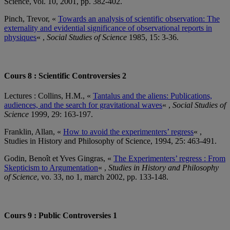
Science, vol. 10, 2001, pp. 382-402.
Pinch, Trevor, «
Towards an analysis of scientific observation: The
externality and evidential significance of observational reports in
physiques
« ,
Social Studies of Science
1985, 15: 3-36.
Cours 8 : Scientific Controversies 2
Lectures : Collins, H.M., «
Tantalus and the aliens: Publications,
audiences, and the search for gravitational waves
« ,
Social Studies of
Science
1999, 29: 163-197.
Franklin, Allan, «
How to avoid the experimenters’ regress
« ,
Studies in History and Philosophy of Science, 1994, 25: 463-491.
Godin, Benoît et Yves Gingras, «
The Experimenters’ regress : From
Skepticism to Argumentation
« ,
Studies in History and Philosophy
of Science
, vo. 33, no 1, march 2002, pp. 133-148.
Cours 9 : Public Controversies 1