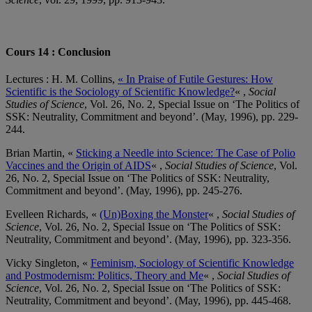
Cours 14 : Conclusion
Lectures : H. M. Collins,
« In Praise of Futile Gestures: How
Scientific is the Sociology of Scientific Knowledge?
« ,
Social
Studies of Science
, Vol. 26, No. 2, Special Issue on ‘The Politics of
SSK: Neutrality, Commitment and beyond’. (May, 1996), pp. 229-
244.
Brian Martin, «
Sticking a Needle into Science: The Case of Polio
Vaccines and the Origin of AIDS
« ,
Social Studies of Science
, Vol.
26, No. 2, Special Issue on ‘The Politics of SSK: Neutrality,
Commitment and beyond’. (May, 1996), pp. 245-276.
Evelleen Richards, «
(Un)Boxing the Monster
« ,
Social Studies of
Science
, Vol. 26, No. 2, Special Issue on ‘The Politics of SSK:
Neutrality, Commitment and beyond’. (May, 1996), pp. 323-356.
Vicky Singleton, «
Feminism, Sociology of Scientific Knowledge
and Postmodernism: Politics, Theory and Me
« ,
Social Studies of
Science
, Vol. 26, No. 2, Special Issue on ‘The Politics of SSK:
Neutrality, Commitment and beyond’. (May, 1996), pp. 445-468.