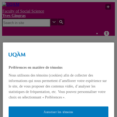
Faculty of Social Science
Yves Gingras
La langue de publication
des chercheurs québécois
Yves
en sciences naturelles,
UQAM
Gingras
génie et sciences
biomédicales (1980-
Préférences en matière de témoins
1988)
Nous utilisons des témoins (cookies) afin de collecter des
Yves Gingras
informations qui nous permettent d’améliorer votre expérience sur
Français
English
le site, de vous proposer des contenus vidéo, d’analyser les
statistiques de fréquentation, etc. Vous pouvez personnaliser votre
choix en sélectionnant « Préférences ».
Home
About Yves Gingras
Biography
Autoriser les témoins
Awards