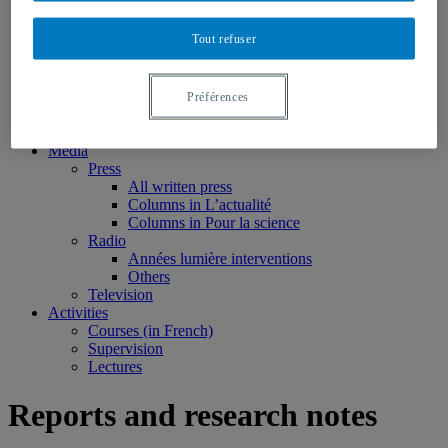
Nominations
Publications
Tout refuser
Books
Edited volumes
Monographs
Peer reviewed articles
Préférences
Book chapters
Reports and research notes
Media
Press
All written press
Columns in L’actualité
Columns in Pour la science
Radio
Années lumière interventions
Others
Television
Activities
Courses (in French)
Supervision
Lectures
Reports and research notes