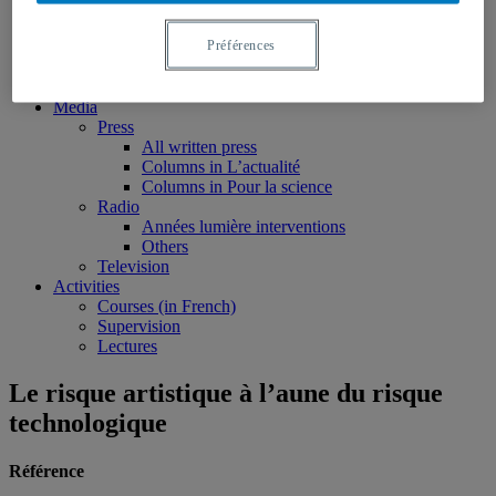
Edited volumes
Monographs
Préférences
Peer reviewed articles
Book chapters
Reports and research notes
Media
Press
All written press
Columns in L’actualité
Columns in Pour la science
Radio
Années lumière interventions
Others
Television
Activities
Courses (in French)
Supervision
Lectures
Le risque artistique à l’aune du risque
technologique
Référence