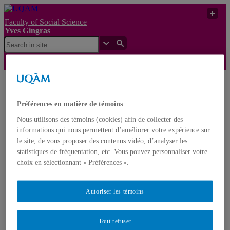
Faculty of Social Science
Yves Gingras
Le risque artistique à
Yves
UQAM
l’aune du risque
Gingras
Préférences en matière de témoins
technologique
Nous utilisons des témoins (cookies) afin de collecter des
Yves Gingras
informations qui nous permettent d’améliorer votre expérience sur
Français
English
le site, de vous proposer des contenus vidéo, d’analyser les
statistiques de fréquentation, etc. Vous pouvez personnaliser votre
choix en sélectionnant « Préférences ».
Home
About Yves Gingras
Biography
Autoriser les témoins
Awards
Nominations
Publications
Tout refuser
Books