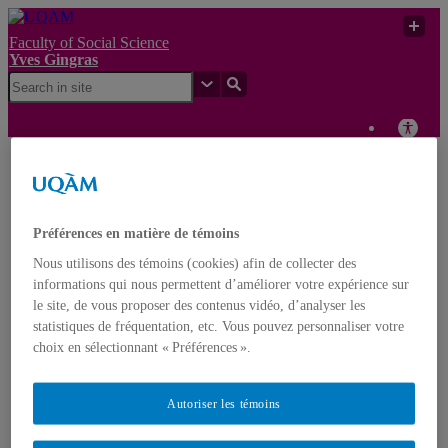
Faculty of Social Science
Yves Gingras
Transformations in the
Yves
Relations Between
UQAM
Gingras
Science, Policy and
Citizens
Préférences en matière de témoins
Nous utilisons des témoins (cookies) afin de collecter des
Yves Gingras
informations qui nous permettent d’améliorer votre expérience sur
Français
English
le site, de vous proposer des contenus vidéo, d’analyser les
statistiques de fréquentation, etc. Vous pouvez personnaliser votre
Home
choix en sélectionnant « Préférences ».
About Yves Gingras
Biography
Awards
Autoriser les témoins
Nominations
Publications