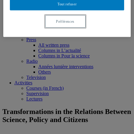
Books
Tout refuser
Edited volumes
Monographs
Peer reviewed articles
Préférences
Book chapters
Reports and research notes
Media
Press
All written press
Columns in L’actualité
Columns in Pour la science
Radio
Années lumière interventions
Others
Television
Activities
Courses (in French)
Supervision
Lectures
Transformations in the Relations Between
Science, Policy and Citizens