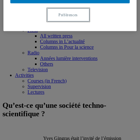
Monographs
Peer reviewed articles
Book chapters
Préférences
Reports and research notes
Media
Press
All written press
Columns in L’actualité
Columns in Pour la science
Radio
Années lumière interventions
Others
Television
Activities
Courses (in French)
Supervision
Lectures
Qu’est-ce qu’une société techno-
scientifique ?
Yves Gingras était l’invité de l’émission