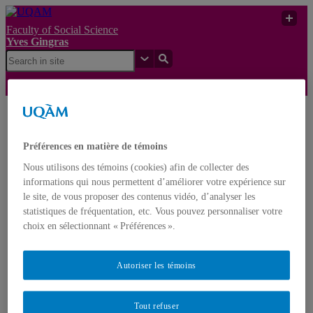
Faculty of Social Science
Yves Gingras
Yves
Qu’est-ce qu’une société
UQAM
Gingras
techno-scientifique ?
Préférences en matière de témoins
Yves Gingras
Nous utilisons des témoins (cookies) afin de collecter des
Français
English
informations qui nous permettent d’améliorer votre expérience sur
le site, de vous proposer des contenus vidéo, d’analyser les
statistiques de fréquentation, etc. Vous pouvez personnaliser votre
Home
choix en sélectionnant « Préférences ».
About Yves Gingras
Biography
Awards
Autoriser les témoins
Nominations
Publications
Books
Edited volumes
Tout refuser