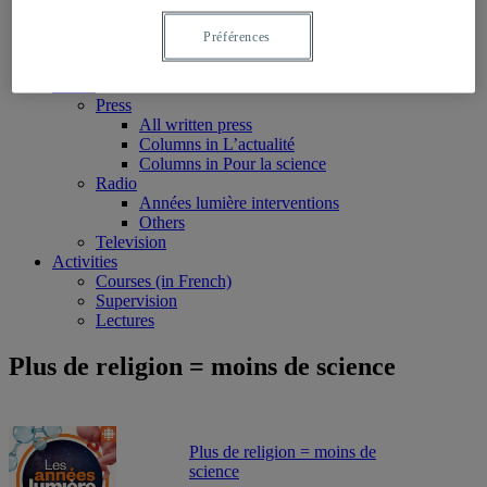
Monographs
Peer reviewed articles
Préférences
Book chapters
Reports and research notes
Media
Press
All written press
Columns in L’actualité
Columns in Pour la science
Radio
Années lumière interventions
Others
Television
Activities
Courses (in French)
Supervision
Lectures
Plus de religion = moins de science
Plus de religion = moins de
science