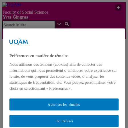
Faculty of Social Science
Yves Gingras
Yves
Plus de religion = moins
UQAM
Gingras
de science
Préférences en matière de témoins
Nous utilisons des témoins (cookies) afin de collecter des
Yves Gingras
informations qui nous permettent d’améliorer votre expérience sur
Français
English
le site, de vous proposer des contenus vidéo, d’analyser les
statistiques de fréquentation, etc. Vous pouvez personnaliser votre
choix en sélectionnant « Préférences ».
Home
About Yves Gingras
Biography
Awards
Autoriser les témoins
Nominations
Publications
Books
Tout refuser
Edited volumes