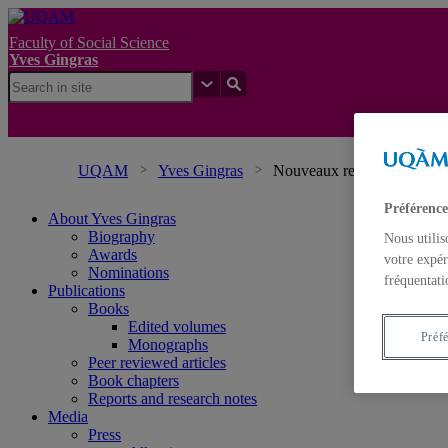
Faculty of Social Science
Yves Gingras
UQAM
Yves Gingras
Nouveaux regards sur notre 
Préférence
About Yves Gingras
Biography
Nous utilis
Awards
votre expér
Nominations
fréquentati
Publications
Books
Edited volumes
Préf
Monographs
Peer reviewed articles
Book chapters
Reports and research notes
Media
Press