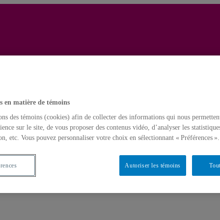
Yves Gingr
Français
English
histoire
Home
s en matière de témoins
ons des témoins (cookies) afin de collecter des informations qui nous permetten
ience sur le site, de vous proposer des contenus vidéo, d’analyser les statistique
on, etc. Vous pouvez personnaliser votre choix en sélectionnant « Préférences ».
érences
Autoriser les témoins
Tout