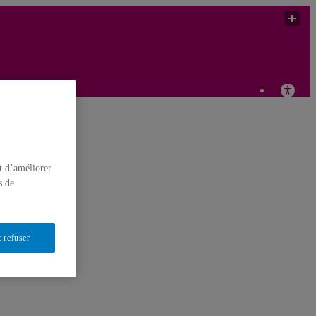
as
t d’améliorer
s de
 refuser