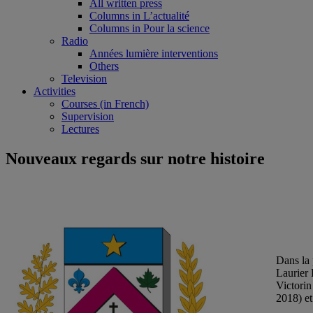
All written press
Columns in L’actualité
Columns in Pour la science
Radio
Années lumière interventions
Others
Television
Activities
Courses (in French)
Supervision
Lectures
Nouveaux regards sur notre histoire
Dans la 
Laurier 
Victorin
2018) e