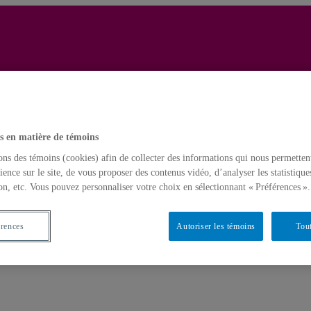
riorités nationales : l’effet du financement public sur la recherche en é
s en matière de témoins
ons des témoins (cookies) afin de collecter des informations qui nous permetten
ience sur le site, de vous proposer des contenus vidéo, d’analyser les statistique
on, etc. Vous pouvez personnaliser votre choix en sélectionnant « Préférences ».
érences
Autoriser les témoins
Tout