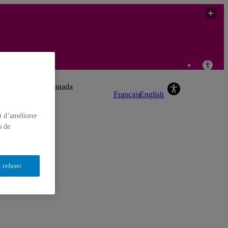
Yves Gingras
nergie solaire au Canada
Français
English
t d’améliorer
s de
 refuser