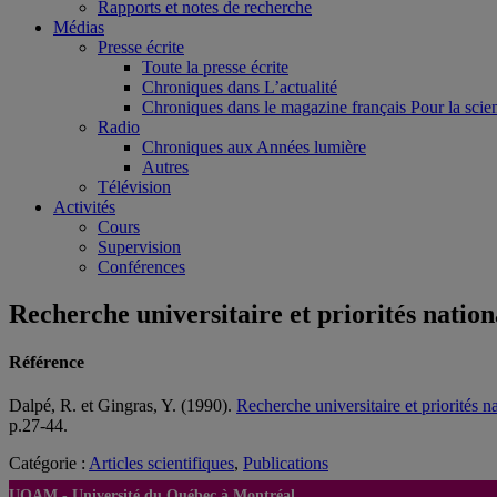
Rapports et notes de recherche
Médias
Presse écrite
Toute la presse écrite
Chroniques dans L’actualité
Chroniques dans le magazine français Pour la scie
Radio
Chroniques aux Années lumière
Autres
Télévision
Activités
Cours
Supervision
Conférences
Recherche universitaire et priorités nation
Référence
Dalpé, R. et Gingras, Y. (1990).
Recherche universitaire et priorités n
p.27-44.
Catégorie :
Articles scientifiques
,
Publications
UQAM -
Université du Québec à Montréal