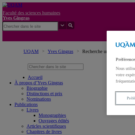
Faculté des sciences humaines
Yves Gingras
UQAM
Yves Gingras
Recherche universitaire et p
Préférence
Nous utilis
votre expér
Accueil
fréquentati
À propos d’Yves Gingras
Biographie
Distinctions et prix
Préf
Nominations
Publications
Livres
Monographies
Ouvrages édités
Articles scientifiques
Chapitres de livres