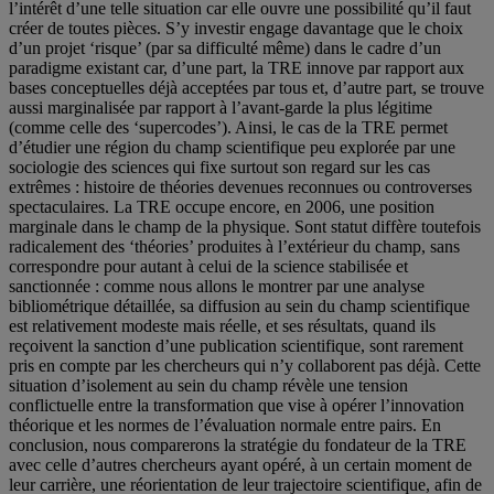
l’intérêt d’une telle situation car elle ouvre une possibilité qu’il faut
créer de toutes pièces. S’y investir engage davantage que le choix
d’un projet ‘risque’ (par sa difficulté même) dans le cadre d’un
paradigme existant car, d’une part, la TRE innove par rapport aux
bases conceptuelles déjà acceptées par tous et, d’autre part, se trouve
aussi marginalisée par rapport à l’avant-garde la plus légitime
(comme celle des ‘supercodes’). Ainsi, le cas de la TRE permet
d’étudier une région du champ scientifique peu explorée par une
sociologie des sciences qui fixe surtout son regard sur les cas
extrêmes : histoire de théories devenues reconnues ou controverses
spectaculaires. La TRE occupe encore, en 2006, une position
marginale dans le champ de la physique. Sont statut diffère toutefois
radicalement des ‘théories’ produites à l’extérieur du champ, sans
correspondre pour autant à celui de la science stabilisée et
sanctionnée : comme nous allons le montrer par une analyse
bibliométrique détaillée, sa diffusion au sein du champ scientifique
est relativement modeste mais réelle, et ses résultats, quand ils
reçoivent la sanction d’une publication scientifique, sont rarement
pris en compte par les chercheurs qui n’y collaborent pas déjà. Cette
situation d’isolement au sein du champ révèle une tension
conflictuelle entre la transformation que vise à opérer l’innovation
théorique et les normes de l’évaluation normale entre pairs. En
conclusion, nous comparerons la stratégie du fondateur de la TRE
avec celle d’autres chercheurs ayant opéré, à un certain moment de
leur carrière, une réorientation de leur trajectoire scientifique, afin de