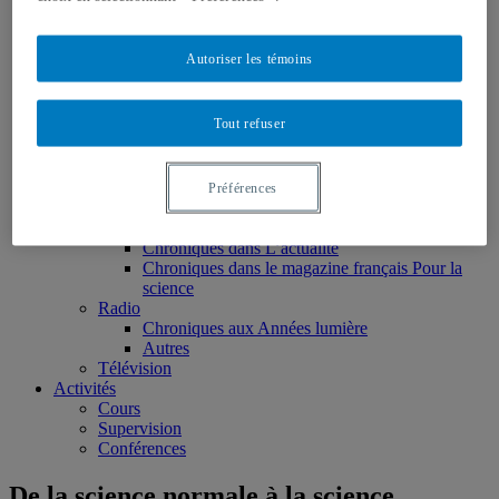
Distinctions et prix
Nominations
Publications
Autoriser les témoins
Livres
Monographies
Ouvrages édités
Tout refuser
Articles scientifiques
Chapitres de livres
Rapports et notes de recherche
Médias
Préférences
Presse écrite
Toute la presse écrite
Chroniques dans L’actualité
Chroniques dans le magazine français Pour la
science
Radio
Chroniques aux Années lumière
Autres
Télévision
Activités
Cours
Supervision
Conférences
De la science normale à la science