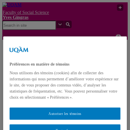
Faculty of Social Science
Yves Gingras
Les programmes de
formation du personnel
Yves
hautement qualifié dans
UQAM
Préférences en matière de témoins
Gingras
les systèmes
d’enseignement supérieur
Nous utilisons des témoins (cookies) afin de collecter des
des pays de l’OCDE
informations qui nous permettent d’améliorer votre expérience sur
le site, de vous proposer des contenus vidéo, d’analyser les
Yves Gingras
statistiques de fréquentation, etc. Vous pouvez personnaliser votre
Français
English
choix en sélectionnant « Préférences ».
Home
Autoriser les témoins
About Yves Gingras
Biography
Awards