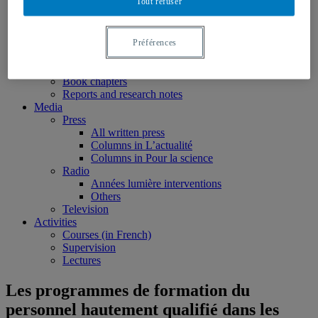
Tout refuser
Nominations
Publications
Books
Edited volumes
Préférences
Monographs
Peer reviewed articles
Book chapters
Reports and research notes
Media
Press
All written press
Columns in L’actualité
Columns in Pour la science
Radio
Années lumière interventions
Others
Television
Activities
Courses (in French)
Supervision
Lectures
Les programmes de formation du
personnel hautement qualifié dans les