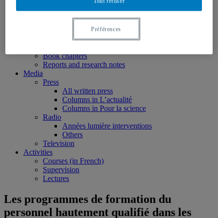
Tout refuser
Nominations
Publications
Books
Edited volumes
Préférences
Monographs
Peer reviewed articles
Book chapters
Reports and research notes
Media
Press
All written press
Columns in L’actualité
Columns in Pour la science
Radio
Années lumière interventions
Others
Television
Activities
Courses (in French)
Supervision
Lectures
Les programmes de formation du
personnel hautement qualifié dans les