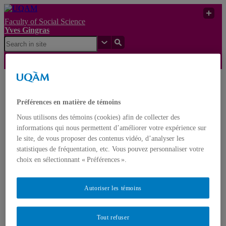
Faculty of Social Science
Yves Gingras
La fièvre de l’évaluation
Yves
de la recherche. Du
UQAM
Préférences en matière de témoins
Gingras
mauvais usage de faux
indicateurs
Nous utilisons des témoins (cookies) afin de collecter des
informations qui nous permettent d’améliorer votre expérience sur
Yves Gingras
le site, de vous proposer des contenus vidéo, d’analyser les
Français
English
statistiques de fréquentation, etc. Vous pouvez personnaliser votre
choix en sélectionnant « Préférences ».
Home
About Yves Gingras
Autoriser les témoins
Biography
Awards
Nominations
Tout refuser
Publications