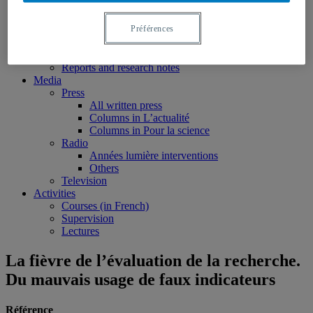
Books
Edited volumes
Préférences
Monographs
Peer reviewed articles
Book chapters
Reports and research notes
Media
Press
All written press
Columns in L’actualité
Columns in Pour la science
Radio
Années lumière interventions
Others
Television
Activities
Courses (in French)
Supervision
Lectures
La fièvre de l’évaluation de la recherche.
Du mauvais usage de faux indicateurs
Référence