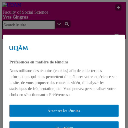
Faculty of Social Science
Yves Gingras
Évaluation des impacts
socio-économiques de la
Yves
recherche financée par
UQAM
Préférences en matière de témoins
Gingras
les Fonds
subventionnaires du
Nous utilisons des témoins (cookies) afin de collecter des
Québec
informations qui nous permettent d’améliorer votre expérience sur
le site, de vous proposer des contenus vidéo, d’analyser les
Yves Gingras
statistiques de fréquentation, etc. Vous pouvez personnaliser votre
Français
English
choix en sélectionnant « Préférences ».
Home
Autoriser les témoins
About Yves Gingras
Biography
Awards
Tout refuser