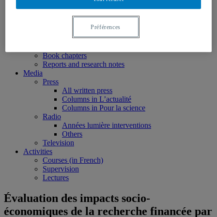
Nominations
Publications
Books
Préférences
Edited volumes
Monographs
Peer reviewed articles
Book chapters
Reports and research notes
Media
Press
All written press
Columns in L’actualité
Columns in Pour la science
Radio
Années lumière interventions
Others
Television
Activities
Courses (in French)
Supervision
Lectures
Évaluation des impacts socio-
économiques de la recherche financée par