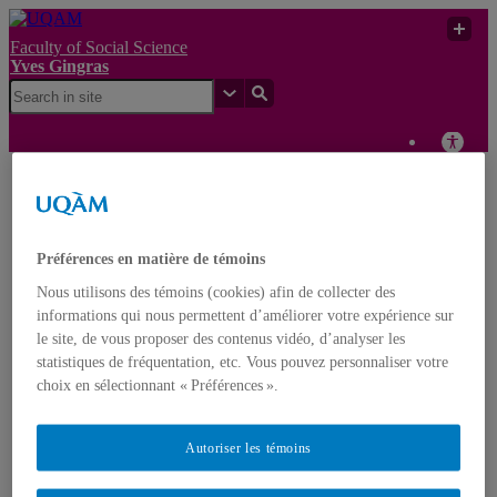
Faculty of Social Science
Yves Gingras
La recherche scientifique
Yves
UQAM
doit-elle être au service
Gingras
de l’innovation ?
Préférences en matière de témoins
Yves Gingras
Nous utilisons des témoins (cookies) afin de collecter des
Français
English
informations qui nous permettent d’améliorer votre expérience sur
le site, de vous proposer des contenus vidéo, d’analyser les
statistiques de fréquentation, etc. Vous pouvez personnaliser votre
Home
About Yves Gingras
choix en sélectionnant « Préférences ».
Biography
Awards
Nominations
Autoriser les témoins
Publications
Books