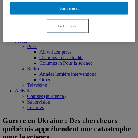
Publications
Books
Tout refuser
Edited volumes
Monographs
Peer reviewed articles
Préférences
Book chapters
Reports and research notes
Media
Press
All written press
Columns in L’actualité
Columns in Pour la science
Radio
Années lumière interventions
Others
Television
Activities
Courses (in French)
Supervision
Lectures
Guerre en Ukraine : Des chercheurs
québécois appréhendent une catastrophe
pour la science