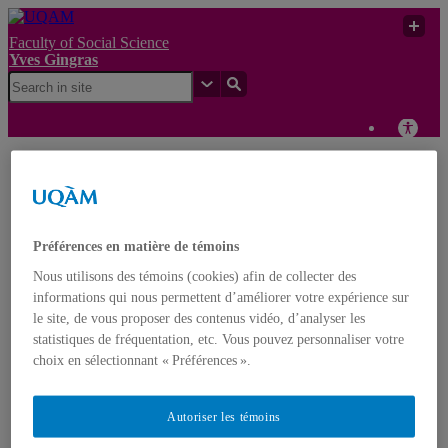
Faculty of Social Science
Yves Gingras
Guerre en Ukraine : Des
chercheurs québécois
Yves
UQAM
appréhendent une
Gingras
catastrophe pour la
science
Préférences en matière de témoins
Nous utilisons des témoins (cookies) afin de collecter des
Yves Gingras
informations qui nous permettent d’améliorer votre expérience sur
Français
English
le site, de vous proposer des contenus vidéo, d’analyser les
statistiques de fréquentation, etc. Vous pouvez personnaliser votre
choix en sélectionnant « Préférences ».
Home
About Yves Gingras
Biography
Autoriser les témoins
Awards
Nominations