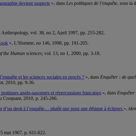
nographie devient suspecte
», dans
Les politiques de l’enquête
, sous la
 Anthropology, vol. 38, no 2, April 1997, pp. 255-282.
 Cook
», L’Homme, no 146, 1998, pp. 191-205.
of the Human sciences
, vol. 13, no 1, 2000, pp. 3-18.
 l’enquête et les sciences sociales en procès ?
», dans
Enquêter : de quel
nt, 2010, pp. 9-36.
: pratiques anglo-saxonnes et répercussions françaises
», dans
Enquêter 
du Croquant, 2010, p. 245-266.
r d’un droit à l’enquête… plutôt que pour une éthique à éclipses
»,
ide
, 5 mai 1967, p. 611-622.