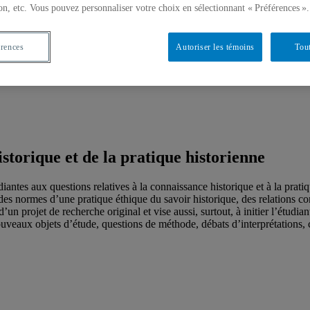
on, etc. Vous pouvez personnaliser votre choix en sélectionnant « Préférences ».
érences
Autoriser les témoins
Tout
storique et de la pratique historienne
udiantes aux questions relatives à la connaissance historique et à la prati
e, des normes d’une pratique éthique du savoir historique, des relations c
 d’un projet de recherche original et vise aussi, surtout, à initier l’étudi
veaux objets d’étude, questions de méthode, débats d’interprétations, cad