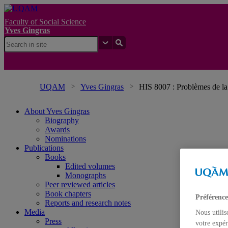
Faculty of Social Science
Yves Gingras
UQAM
Yves Gingras
HIS 8007 : Problèmes de la 
About Yves Gingras
Biography
Awards
Nominations
Publications
Books
Edited volumes
Monographs
Peer reviewed articles
Book chapters
Préférence
Reports and research notes
Media
Nous utilis
Press
votre expér