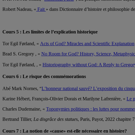
Robert Nadeau, «
Fait
» dans Dictionnaire d’histoire et philosophie 
Cours 5 : Les limites de l’explication historique
Tor Egil Førland, «
Acts of God? Miracles and Scientific Explanation
Brad S. Gregory , «
No Room for God? History, Science, Metaphysics
Tor Egil Førland, , «
Historiography without God: A Reply to Gregor
Cours 6 : Le risque des commémorations
Abé Mark Nornes, “
L’honneur national sauvé? L’exposition du cinqu
Karine Hébert, François-Olivier Dorais et Marilyne Lafrenière, «
Le p
Charles Dudemaine, «
Toponymies politiques : les luttes pour nomm
Bertrand Tillier,
La disgrâce des statue
s, Paris, Payot, 2022 chapitre 
Cours 7 : La notion de «cause» est-elle nécessaire en histoire?