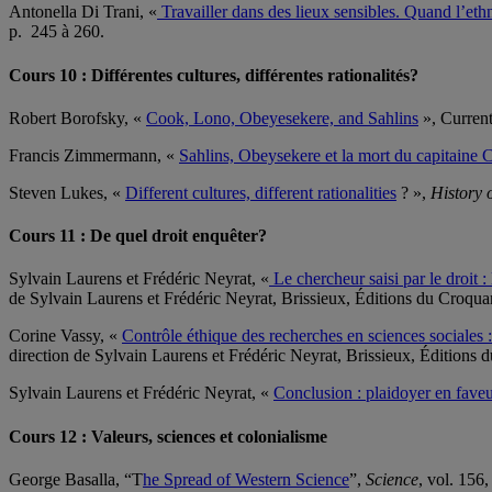
Antonella Di Trani, «
Travailler dans des lieux sensibles. Quand l’eth
p. 245 à 260.
Cours 10 : Différentes cultures, différentes rationalités?
Robert Borofsky, «
Cook, Lono, Obeyesekere, and Sahlins
», Current
Francis Zimmermann, «
Sahlins, Obeysekere et la mort du capitaine
Steven Lukes, «
Different cultures, different rationalities
? »,
History 
Cours 11 : De quel droit enquêter?
Sylvain Laurens et Frédéric Neyrat, «
Le chercheur saisi par le droit :
de Sylvain Laurens et Frédéric Neyrat, Brissieux, Éditions du Croqua
Corine Vassy, «
Contrôle éthique des recherches en sciences sociales 
direction de Sylvain Laurens et Frédéric Neyrat, Brissieux, Éditions 
Sylvain Laurens et Frédéric Neyrat, «
Conclusion : plaidoyer en faveu
Cours 12 : Valeurs, sciences et colonialisme
George Basalla, “T
he Spread of Western Science
”,
Science
, vol. 156