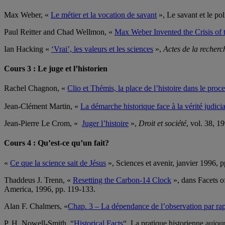
Max Weber, «
Le métier et la vocation de savant
», Le savant et le pol
Paul Reitter and Chad Wellmon, «
Max Weber Invented the Crisis of 
Ian Hacking «
‘Vrai’, les valeurs et les sciences
»,
Actes de la recherc
Cours 3 : Le juge et l’historien
Rachel Chagnon, «
Clio et Thémis, la place de l’histoire dans le proce
Jean-Clément Martin, «
La démarche historique face à la vérité judicia
Jean-Pierre Le Crom, «
Juger l’histoire
»,
Droit et société
, vol. 38, 1
Cours 4 : Qu’est-ce qu’un fait?
«
Ce que la science sait de Jésus
», Sciences et avenir, janvier 1996, p
Thaddeus J. Trenn, «
Resetting the Carbon-14 Clock
», dans Facets of
America, 1996, pp. 119-133.
Alan F. Chalmers, «
Chap. 3 – La dépendance de l’observation par rapp
P. H. Nowell-Smith, “
Historical Facts
“, La pratique historienne aujo