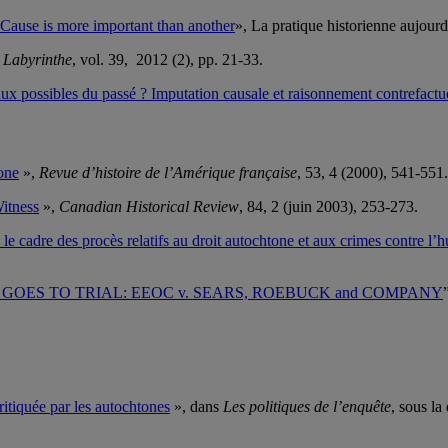
use is more important than another
», La pratique historienne aujour
,
Labyrinthe
, vol. 39, 2012 (2), pp. 21-33.
ux possibles du passé ? Imputation causale et raisonnement contrefactue
tone
»,
Revue d’histoire de l’Amérique française
, 53, 4 (2000), 541-551.
Witness
»,
Canadian Historical Review
, 84, 2 (juin 2003), 253-273.
le cadre des procès relatifs au droit autochtone et aux crimes contre l’
GOES TO TRIAL: EEOC v. SEARS, ROEBUCK and COMPANY
itiquée par les autochtones
», dans
Les politiques de l’enquête
, sous la