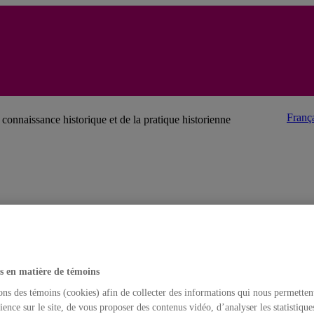
Franç
connaissance historique et de la pratique historienne
s en matière de témoins
ons des témoins (cookies) afin de collecter des informations qui nous permetten
ience sur le site, de vous proposer des contenus vidéo, d’analyser les statistique