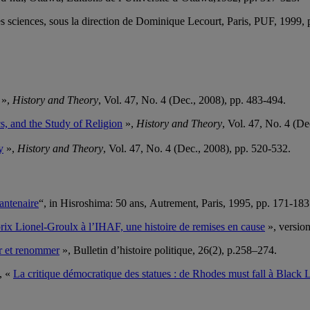
des sciences, sous la direction de Dominique Lecourt, Paris, PUF, 1999,
»,
History and Theory
, Vol. 47, No. 4 (Dec., 2008), pp. 483-494.
, and the Study of Religion
»,
History and Theory
, Vol. 47, No. 4 (De
y
»,
History and Theory
, Vol. 47, No. 4 (Dec., 2008), pp. 520-532.
antenaire
“, in Hisroshima: 50 ans, Autrement, Paris, 1995, pp. 171-183
rix Lionel-Groulx à l’IHAF, une histoire de remises en cause
», version
er et renommer
», Bulletin d’histoire politique, 26(2), p.258–274.
7, «
La critique démocratique des statues : de Rhodes must fall à Black 