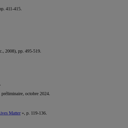
 pp. 411-415.
c., 2008), pp. 495-519.
.
 préliminaire, octobre 2024.
Lives Matter
», p. 119-136.