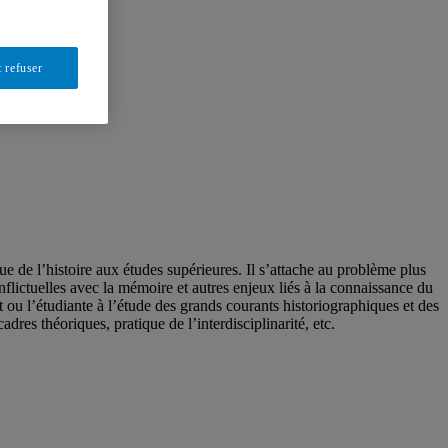
 refuser
que de l’histoire aux études supérieures. Il s’attache au problème plus
onflictuelles avec la mémoire et autres enjeux liés à la connaissance du
ant ou l’étudiante à l’étude des grands courants historiographiques et des
res théoriques, pratique de l’interdisciplinarité, etc.