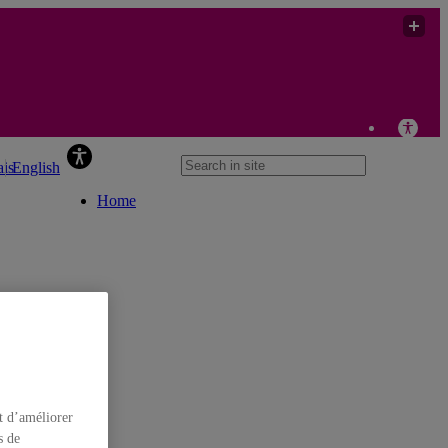
Yves Gingras
ais
English
Home
t d’améliorer
s de