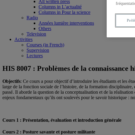
All written press
fréquentati
Columns in L’actualité
Columns in Pour la science
Radio
Préf
Années lumière interventions
Others
Television
Activities
Courses (in French)
Supervision
Lectures
HIS 8007 : Problèmes de la connaissance hi
Objectifs
: Ce cours a pour objectif d’introduire les étudiants et les ét
large de la fonction sociale de l’histoire, de la formation disciplinair
passé. Il aborde la question de la conceptualisation et de la réalisation
enjeux fondamentaux qu’ils ont soulevés pour le savoir historique : nou
Cours 1 : Présentation, évaluation et introduction générale
Cours 2 : Posture savante et posture militante