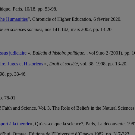
itique, Paris, 10/18, pp. 53-98.
the Humanities
”, Chronicle of Higher Education, 6 février 2020.
he en sciences sociales
, nos 141-142, mars 2002, pp. 13-20
ssus judiciaire
»,
Bulletin d’histoire politique
, , vol 9,no 2 (2001), pp. 
ire. Juges et Historiens
»,
Droit et société
, vol. 38, 1998, pp. 13-20.
998, pp. 33-46.
p. 78-91.
 Faith and Science. Vol. 3, The Role of Beliefs in the Natural Sciences,
ort à la théorie
», Qu’est-ce que la science?, Paris, La découverte, 198
urd’hui, Ottawa, Editions de l’Université d’Ottawa,1982, pp. 317-323.