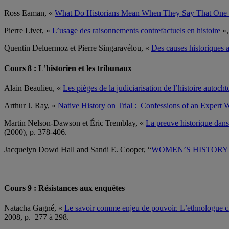
Ross Eaman, «
What Do Historians Mean When They Say That One Ca
Pierre Livet, «
L’usage des raisonnements contrefactuels en histoire
»
Quentin Deluermoz et Pierre Singaravélou, «
Des causes historiques a
Cours 8 : L’historien et les tribunaux
Alain Beaulieu, «
Les pièges de la judiciarisation de l’histoire autoch
Arthur J. Ray, «
Native History on Trial : Confessions of an Expert 
Martin Nelson-Dawson et Éric Tremblay, «
La preuve historique dans 
(2000), p. 378-406.
Jacquelyn Dowd Hall and Sandi E. Cooper, “
WOMEN’S HISTORY 
Cours 9 : Résistances aux enquêtes
Natacha Gagné, «
Le savoir comme enjeu de pouvoir. L’ethnologue cr
2008, p. 277 à 298.